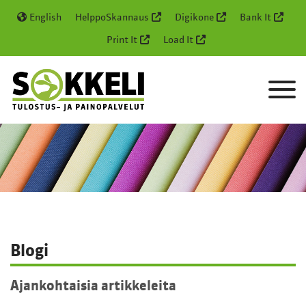
English
HelppoSkannaus
Digikone
Bank It
Print It
Load It
Blogi
Ajankohtaisia artikkeleita