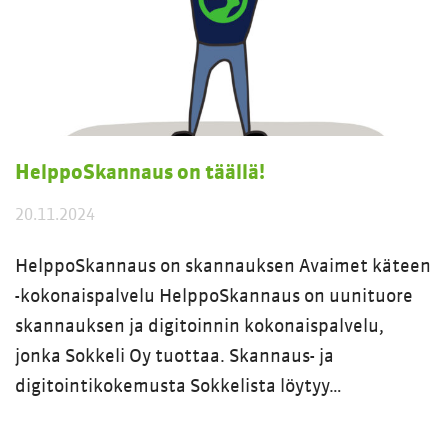
HelppoSkannaus on täällä!
20.11.2024
HelppoSkannaus on skannauksen Avaimet käteen
-kokonaispalvelu HelppoSkannaus on uunituore
skannauksen ja digitoinnin kokonaispalvelu,
jonka Sokkeli Oy tuottaa. Skannaus- ja
digitointikokemusta Sokkelista löytyy…