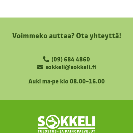
Voimmeko auttaa? Ota yhteyttä!
(09) 684 4860
sokkeli@sokkeli.fi
Auki ma-pe klo 08.00–16.00