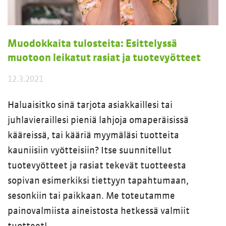
Muodokkaita tulosteita: Esittelyssä
muotoon leikatut rasiat ja tuotevyötteet
12.3.2021
Haluaisitko sinä tarjota asiakkaillesi tai
juhlavieraillesi pieniä lahjoja omaperäisissä
kääreissä, tai kääriä myymäläsi tuotteita
kauniisiin vyötteisiin? Itse suunnitellut
tuotevyötteet ja rasiat tekevät tuotteesta
sopivan esimerkiksi tiettyyn tapahtumaan,
sesonkiin tai paikkaan. Me toteutamme
painovalmiista aineistosta hetkessä valmiit