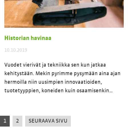
Historian havinaa
10.10.2019
Vuodet vierivät ja tekniikka sen kun jatkaa
kehitystään. Mekin pyrimme pysymään aina ajan
hermoilla niin uusimpien innovaatioiden,
tuotetyyppien, koneiden kuin osaamisenkin…
1
2
SEURAAVA SIVU