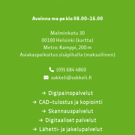
Avoinna ma-pe klo 08.00
–
16.00
Malminkatu 30
00100 Helsinki (
kartta
)
Metro: Kamppi, 200 m
Asiakaspaikoitus sisäpihalla (maksullinen)
(09) 684 4860
sokkeli@sokkeli.fi
Digipainopalvelut
CAD–tulostus ja kopiointi
Skannauspalvelut
Digitaaliset palvelut
Lähetti- ja jakelupalvelut