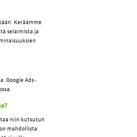
tetään. Keräämme
ä selaimista ja
ominaisuuksien
. Google Ads -
ossa.
aa?
ttaa niin kutsutun
 on mahdollista