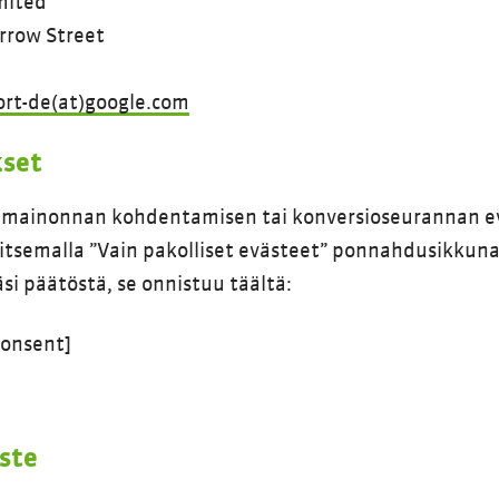
mited
rrow Street
rt-de(at)google.com
kset
ää mainonnan kohdentamisen tai konversioseurannan e
litsemalla ”Vain pakolliset evästeet” ponnahdusikkuna
i päätöstä, se onnistuu täältä:
onsent]
oste