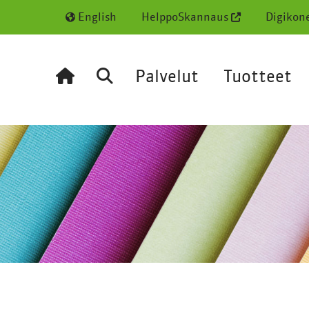
English
HelppoSkannaus
Digikon
Palvelut
Tuotteet