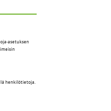
suoja-asetuksen
iimeisin
lä henkilötietoja.