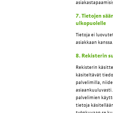
asiakastapaamisist
7. Tietojen sää
ulkopuolelle
Tietoja ei luovute
asiakkaan kanssa
8. Rekisterin 
Rekisterin käsitt
käsiteltävät tied
palvelimilla, niid
asiaankuuluvasti. 
palvelimien käytt
tietoja käsitellää