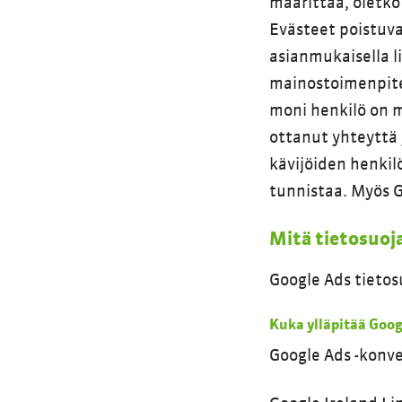
määrittää, oletko 
Evästeet poistuva
asianmukaisella 
mainostoimenpit
moni henkilö on m
ottanut yhteyttä
kävijöiden henkilöt
tunnistaa. Myös G
Mitä tietosuoj
Google Ads tieto
Kuka ylläpitää Goog
Google Ads -konve