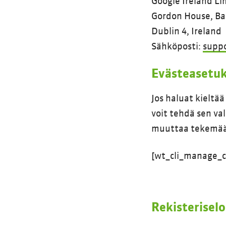
Google Ireland Li
Gordon House, Ba
Dublin 4, Ireland
Sähköposti:
suppo
Evästeasetu
Jos haluat kielt
voit tehdä sen va
muuttaa tekemääs
[wt_cli_manage_c
Rekisterisel