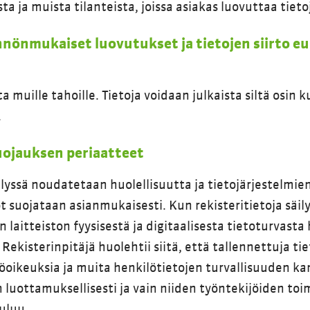
a ja muista tilanteista, joissa asiakas luovuttaa tieto
nnönmukaiset luovutukset ja tietojen siirto eu:
ta muille tahoille. Tietoja voidaan julkaista siltä osin k
.
suojauksen periaatteet
elyssä noudatetaan huolellisuutta ja tietojärjestelmien
ot suojataan asianmukaisesti. Kun rekisteritietoja säil
en laitteiston fyysisestä ja digitaalisesta tietoturvast
Rekisterinpitäjä huolehtii siitä, että tallennettuja ti
öoikeuksia ja muita henkilötietojen turvallisuuden kan
n luottamuksellisesti ja vain niiden työntekijöiden toi