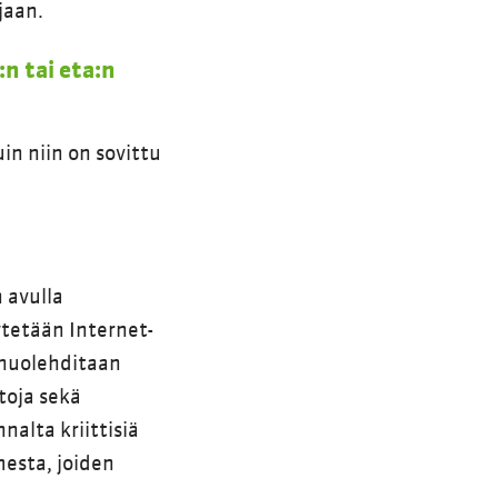
jaan.
n tai eta:n
uin niin on sovittu
 avulla
ytetään Internet-
a huolehditaan
etoja sekä
nalta kriittisiä
mesta, joiden