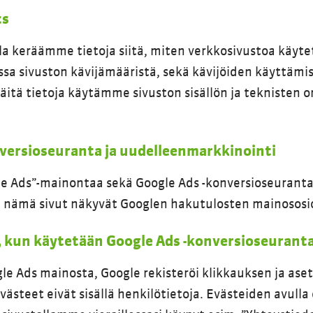
cs
lla keräämme tietoja siitä, miten verkkosivustoa käy
a sivuston kävijämääristä, sekä kävijöiden käyttämist
Näitä tietoja käytämme sivuston sisällön ja teknisten 
versioseuranta ja uudelleenmarkkinointi
 Ads”-mainontaa sekä Google Ads -konversioseurantaa
 nämä sivut näkyvät Googlen hakutulosten mainososi
 kun käytetään Google Ads -konversioseurant
le Ads mainosta, Google rekisteröi klikkauksen ja ase
ästeet eivät sisällä henkilötietoja. Evästeiden avulla