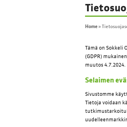
Tietosuo
Home
»
Tietosuojas
Tämä on Sokkeli OY
(GDPR) mukainen r
muutos 4.7.2024.
Selaimen evä
Sivustomme käyttä
Tietoja voidaan k
tutkimustarkoituk
uudelleenmarkkino