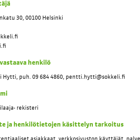
täjä
nkatu 30, 00100 Helsinki
kkeli.fi
.fi
 vastaava henkilö
i Hytti, puh. 09 684 4860, pentti.hytti@sokkeli.fi
imi
laaja- rekisteri
e ja henkilötietojen käsittelyn tarkoitus
entiaaliset asiakkaat, verkkosivuston käyttäjät, palve