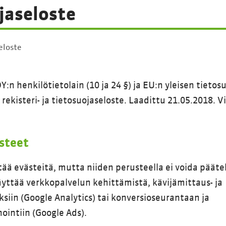
jaseloste
eloste
:n henkilötietolain (10 ja 24 §) ja EU:n yleisen tieto
ekisteri- ja tietosuojaseloste. Laadittu 21.05.2018. V
steet
ä evästeitä, mutta niiden perusteella ei voida päätel
äyttää verkkopalvelun kehittämistä, kävijämittaus- ja
siin (Google Analytics) tai konversioseurantaan ja
intiin (Google Ads).