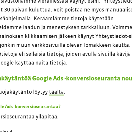
sivustollamme vieraillessasi käynyt esim. ”Yhteystiedot
t 30 päivän kuluttua. Voit poistaa ne myös manuaalis
lisäohjelmalla. Keräämiämme tietoja käytetään
eidemme laadun ja menestyksen tarkkailuun. Voimme
ainoksen klikkaamisen jälkeen käynyt Yhteystiedot-s
 jonkin muun verkkosivuilla olevan lomakkeen kautta
ietoja eli sellaisia tietoja, joiden avulla sivuilla kävijä
oogle käyttää näitä tietoja.
akäytäntöä Google Ads -konversioseuranta no
suojakäytäntö löytyy
täältä
.
le Ads -konversioseurantaa?
rsioseurantaa ylläpitää: