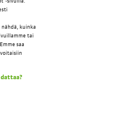
”-sivuilla.
esti
 nähdä, kuinka
ivuillamme tai
. Emme saa
 voitaisiin
udattaa?