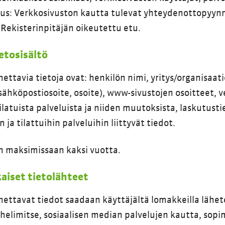
tus: Verkkosivuston kautta tulevat yhteydenottopyynnö
 Rekisterinpitäjän oikeutettu etu.
ietosisältö
nettavia tietoja ovat: henkilön nimi, yritys/organisaat
ähköpostiosoite, osoite), www-sivustojen osoitteet,
tilatuista palveluista ja niiden muutoksista, laskutust
ja tilattuihin palveluihin liittyvät tiedot.
än maksimissaan kaksi vuotta.
iset tietolähteet
nnettavat tiedot saadaan käyttäjältä lomakkeilla lähete
helimitse, sosiaalisen median palvelujen kautta, sopi