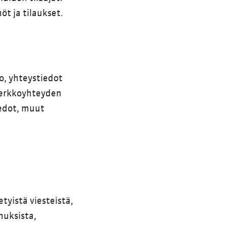
t ja tilaukset.
io, yhteystiedot
 verkkoyhteyden
iedot, muut
tyistä viesteistä,
muksista,