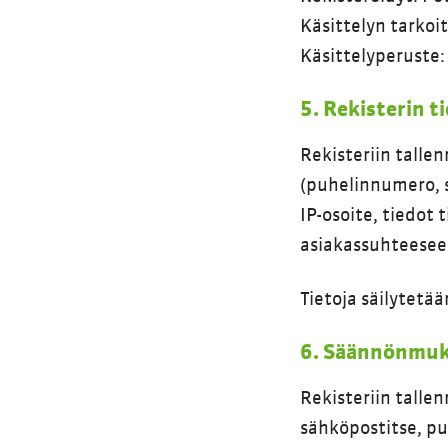
Käsittelyn tarkoi
Käsittelyperuste:
5. Rekisterin t
Rekisteriin tallen
(puhelinnumero, s
IP-osoite, tiedot 
asiakassuhteeseen 
Tietoja säilytetä
6. Säännönmuka
Rekisteriin talle
sähköpostitse, pu