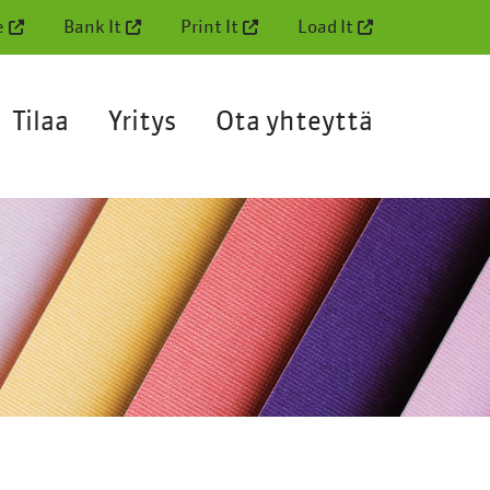
e
Bank It
Print It
Load It
Tilaa
Yritys
Ota yhteyttä