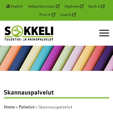
English
HelppoSkannaus
Digikone
Bank It
Print It
Load It
Skannauspalvelut
Home
»
Palvelut
»
Skannauspalvelut