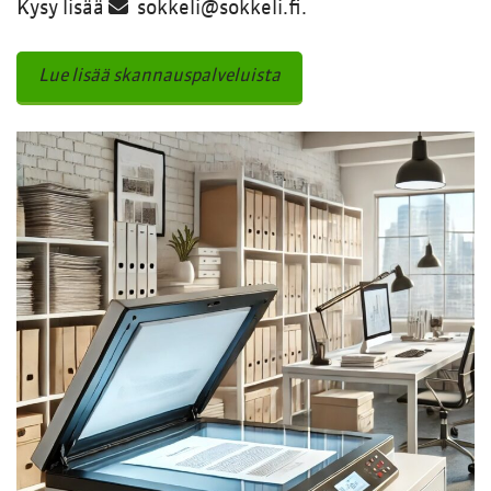
Kysy lisää
sokkeli@sokkeli.fi
.
Lue lisää skannauspalveluista