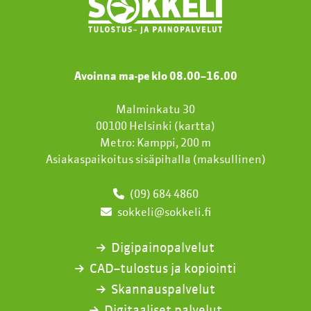
Avoinna ma-pe klo 08.00
–
16.00
Malminkatu 30
00100 Helsinki (
kartta
)
Metro: Kamppi, 200 m
Asiakaspaikoitus sisäpihalla (maksullinen)
(09) 684 4860
sokkeli@sokkeli.fi
Digipainopalvelut
CAD–tulostus ja kopiointi
Skannauspalvelut