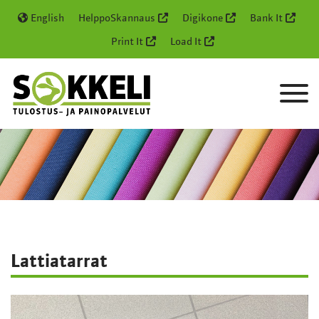
English
HelppoSkannaus
Digikone
Bank It
Print It
Load It
Lattiatarrat