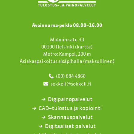
Avoinna ma-pe klo 08.00
–
16.00
Malminkatu 30
00100 Helsinki (
kartta
)
Metro: Kamppi, 200 m
Asiakaspaikoitus sisäpihalla (maksullinen)
(09) 684 4860
sokkeli@sokkeli.fi
Digipainopalvelut
CAD–tulostus ja kopiointi
Skannauspalvelut
Digitaaliset palvelut