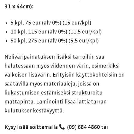
31 x 44cm):
5 kpl, 75 eur (alv 0%) (15 eur/kpl)
10 kpl, 115 eur (alv 0%) (11,5 eur/kpl)
50 kpl, 275 eur (alv 0%) (5,5 eur/kpl)
Neliväripainatuksen lisäksi tarroihin saa
halutessaan myös viidennen värin, esimerkiksi
valkoisen lisävärin. Erityisiin käyttökohteisiin on
saatavilla myös materiaaleja, joissa on
liukastumisen estämiseksi strukturoitu
mattapinta. Laminointi lisää lattiatarran
kulutuksenkestävyyttä.
Kysy lisää soittamalla
(09) 684 4860
tai