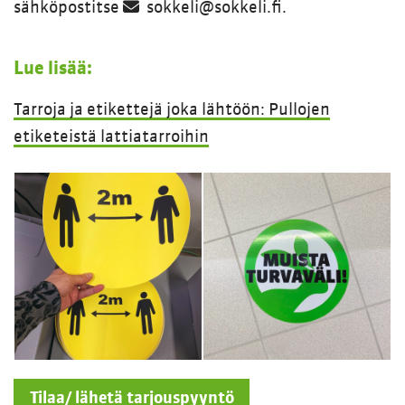
sähköpostitse
sokkeli@sokkeli.fi.
Lue lisää:
Tarroja ja etikettejä joka lähtöön: Pullojen
etiketeistä lattiatarroihin
Tilaa/ lähetä tarjouspyyntö